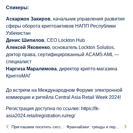
Спикеры:
Аскаржон Закиров
, начальник управления развития
сферы оборота криптоактивов НАПП Республики
Узбекистан
Денис Шипилов
, CEO Lockton Hub
Алексей Яковенко
, основатель Lockton Solutios,
доктор права, сертифицированный ACAMS AML —
специалист
Наргиза Маралимова
, директор крипто-магазина
КриптоМАГ
До встречи на Международном Форуме электронной
коммерции и ритейла Central Asia Retail Week 2024!
Регистрация доступна по ссылке:
https://lk-
asia2024.retailregistration.ru/reg/
Приглашаем посетить сессию «MARKETING нового времени»
Франчайзинг: тренды и перспективы 2024