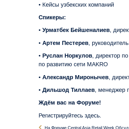
• Кейсы узбекских компаний
Спикеры:
•
Урматбек Бейшеналиев
, дире
•
Артем Пестерев
, руководитель
•
Руслан Норкулов
, директор 
по развитию сети MAKRO
•
Александр Миронычев
, дирек
•
Дильшод Тиллаев
, менеджер 
Ждём вас на Форуме!
Регистрируйтесь здесь
.
На Форуме Central Asia Retail Week Обсуд