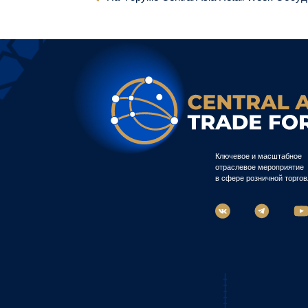
Ключевое и масштабное
отраслевое мероприятие
в сфере розничной торгов